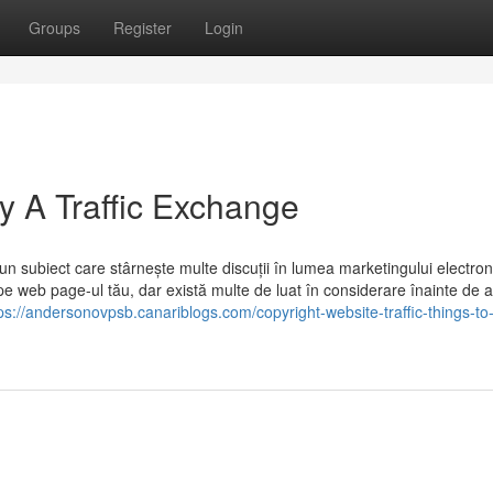
Groups
Register
Login
y A Traffic Exchange
n subiect care stârnește multe discuții în lumea marketingului electron
 pe web page-ul tău, dar există multe de luat în considerare înainte de a
ps://andersonovpsb.canariblogs.com/copyright-website-traffic-things-t