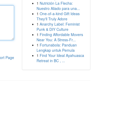
1
Nutrición La Flecha:
Nuestro Aliado para una...
1
One-of-a-kind Gift Ideas
They'll Truly Adore
1
Anarchy Label: Feminist
Punk & DIY Culture
1
Finding Affordable Movers
Near You: A Stress-Fr...
1
Fortunabola: Panduan
Lengkap untuk Pemula
1
Find Your Ideal Ayahuasca
ort Page
Retreat in BC , ...