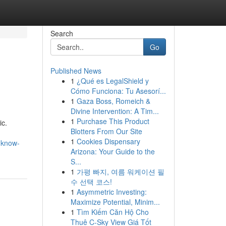
Search
Go
Published News
1
¿Qué es LegalShield y
Cómo Funciona: Tu Asesorí...
1
Gaza Boss, Romeich &
Divine Intervention: A Tim...
1
Purchase This Product
ic.
Blotters From Our Site
1
Cookies Dispensary
o-know-
Arizona: Your Guide to the
S...
1
가평 빠지, 여름 워케이션 필
수 선택 코스!
1
Asymmetric Investing:
Maximize Potential, Minim...
1
Tìm Kiếm Căn Hộ Cho
Thuê C-Sky View Giá Tốt