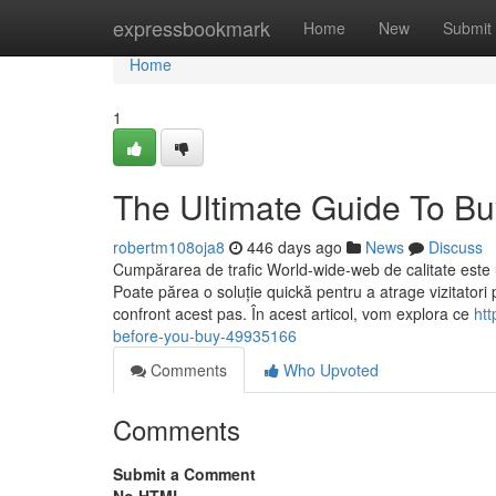
Home
expressbookmark
Home
New
Submit
Home
1
The Ultimate Guide To Bu
robertm108oja8
446 days ago
News
Discuss
Cumpărarea de trafic World-wide-web de calitate este u
Poate părea o soluție quickă pentru a atrage vizitatori
confront acest pas. În acest articol, vom explora ce
htt
before-you-buy-49935166
Comments
Who Upvoted
Comments
Submit a Comment