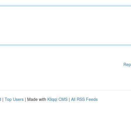
Rep
d
|
Top Users
| Made with
Kliqqi CMS
|
All RSS Feeds