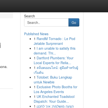
Search
Go
Published News
1
RandM Tornado : Le Pod
i
Jetable Surprenant
1
I am unable to satisfy this
demand. Thi...
1
Dartford Plumbers: Your
Local Experts for Relia...
sona.
1
สล็อตออนไลน์: คู่มือสำหรับผู้
เริ่มต้น
1
Totobet: Buku Lengkap
untuk Newbie
1
Exclusive Photo Booths for
Los Angeles Events
1
UK Enchanted Toadstool
Dispatch: Your Guide...
1
הצעה מושלמת: איך לתכנן