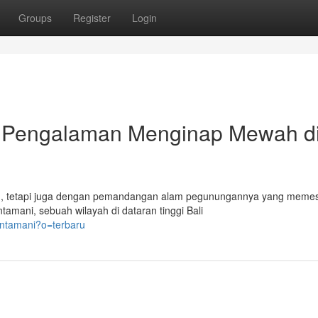
Groups
Register
Login
i: Pengalaman Menginap Mewah d
ndah, tetapi juga dengan pemandangan alam pegunungannya yang meme
tamani, sebuah wilayah di dataran tinggi Bali
intamani?o=terbaru