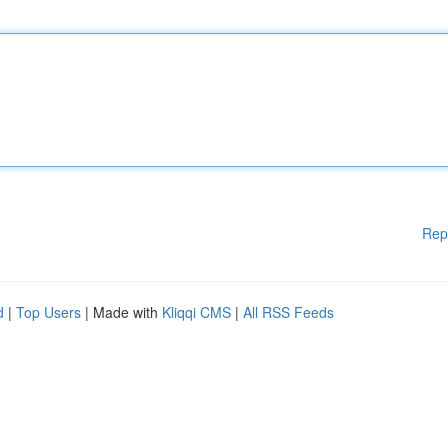
Rep
d
|
Top Users
| Made with
Kliqqi CMS
|
All RSS Feeds