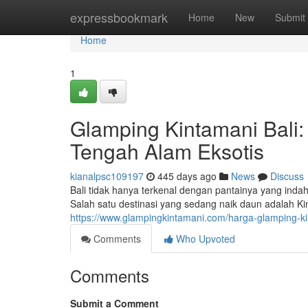
Home
expressbookmark
Home
New
Submit
Home
1
Glamping Kintamani Bal
Tengah Alam Eksotis
kianalpsc109197
445 days ago
News
Discuss
Bali tidak hanya terkenal dengan pantainya yang i
Salah satu destinasi yang sedang naik daun adalah Kin
https://www.glampingkintamani.com/harga-glamping-k
Comments
Who Upvoted
Comments
Submit a Comment