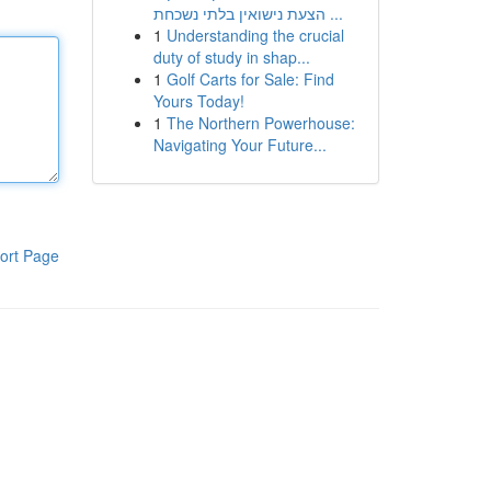
הצעת נישואין בלתי נשכחת ...
1
Understanding the crucial
duty of study in shap...
1
Golf Carts for Sale: Find
Yours Today!
1
The Northern Powerhouse:
Navigating Your Future...
ort Page