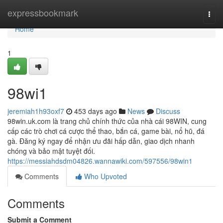
Home
expressbookmark
Togg
navi
Home
1
98wi1
jeremiah1h93oxf7
453 days ago
News
Discuss
98win.uk.com là trang chủ chính thức của nhà cái 98WIN, cung
cấp các trò chơi cá cược thể thao, bắn cá, game bài, nổ hũ, đá
gà. Đăng ký ngay để nhận ưu đãi hấp dẫn, giao dịch nhanh
chóng và bảo mật tuyệt đối.
https://messiahdsdm04826.wannawiki.com/597556/98win1
Comments
Who Upvoted
Comments
Submit a Comment