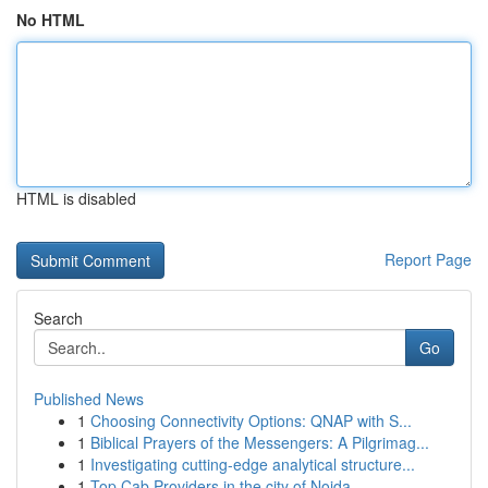
No HTML
HTML is disabled
Report Page
Search
Go
Published News
1
Choosing Connectivity Options: QNAP with S...
1
Biblical Prayers of the Messengers: A Pilgrimag...
1
Investigating cutting-edge analytical structure...
1
Top Cab Providers in the city of Noida -...