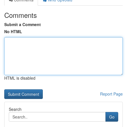
Comments
Submit a Comment
No HTML
HTML is disabled
Report Page
Search
Go