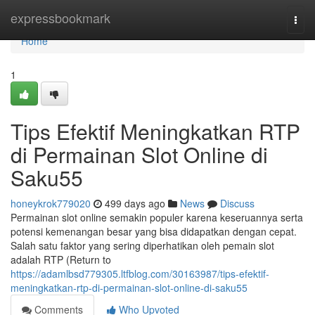
Home
expressbookmark
Togg
navi
Home
1
Tips Efektif Meningkatkan RTP
di Permainan Slot Online di
Saku55
honeykrok779020
499 days ago
News
Discuss
Permainan slot online semakin populer karena keseruannya serta
potensi kemenangan besar yang bisa didapatkan dengan cepat.
Salah satu faktor yang sering diperhatikan oleh pemain slot
adalah RTP (Return to
https://adamlbsd779305.ltfblog.com/30163987/tips-efektif-
meningkatkan-rtp-di-permainan-slot-online-di-saku55
Comments
Who Upvoted