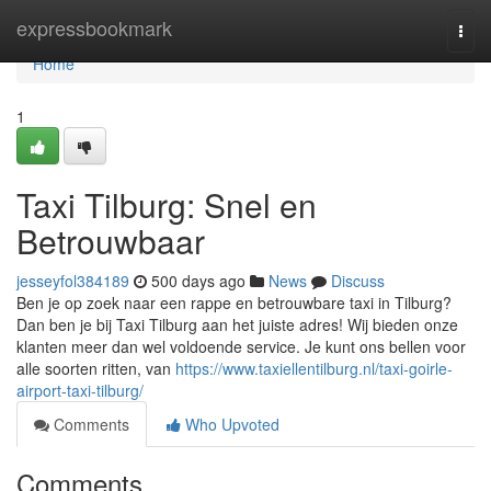
Home
expressbookmark
Togg
navi
Home
1
Taxi Tilburg: Snel en
Betrouwbaar
jesseyfol384189
500 days ago
News
Discuss
Ben je op zoek naar een rappe en betrouwbare taxi in Tilburg?
Dan ben je bij Taxi Tilburg aan het juiste adres! Wij bieden onze
klanten meer dan wel voldoende service. Je kunt ons bellen voor
alle soorten ritten, van
https://www.taxiellentilburg.nl/taxi-goirle-
airport-taxi-tilburg/
Comments
Who Upvoted
Comments