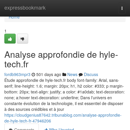
Home
expressbookmark
Togg
navi
Home
1
Analyse approfondie de hyle-
tech.fr
fordb963mpr3
501 days ago
News
Discuss
Étude approfondie de hyle-tech.fr body font-family: Arial, sans-
serif; line-height: 1.6; margin: 20px; h1, h2 color: #333; p margin-
bottom: 20px; text-align: justify; a color: #1a0dab; text-decoration:
none; a:hover text-decoration: underline; Dans l'univers en
constante évolution de la technologie, il est essentiel de disposer
à des sources crédibles et à jour
https://cloudgenius87642.tribunablog.com/analyse-approfondie-
de-hyle-tech-fr-47946206
Comments
Who Upvoted