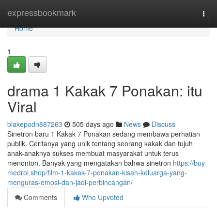
Home
expressbookmark
Togg
navi
Home
1
drama 1 Kakak 7 Ponakan: itu
Viral
blakepodn887263
505 days ago
News
Discuss
Sinetron baru 1 Kakak 7 Ponakan sedang membawa perhatian
publik. Ceritanya yang unik tentang seorang kakak dan tujuh
anak-anaknya sukses membuat masyarakat untuk terus
menonton. Banyak yang mengatakan bahwa sinetron
https://buy-
medrol.shop/film-1-kakak-7-ponakan-kisah-keluarga-yang-
menguras-emosi-dan-jadi-perbincangan/
Comments
Who Upvoted