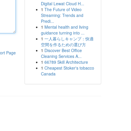
Digital Lewat Cloud H...
1
The Future of Video
Streaming: Trends and
Predi...
1
Mental health and living
guidance turning into ...
1
一人暮らしキャンプ：快適
空間を作るための選び方
1
Discover Best Office
ort Page
Cleaning Services A...
1
66789 Skill Architecture
1
Cheapest Stoker's tobacco
Canada