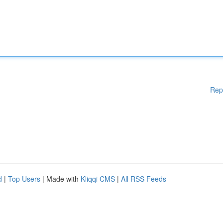
Rep
d
|
Top Users
| Made with
Kliqqi CMS
|
All RSS Feeds