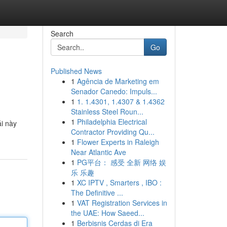
Search
Go
Published News
1
Agência de Marketing em
Senador Canedo: Impuls...
1
1. 1.4301, 1.4307 & 1.4362
Stainless Steel Roun...
1
Philadelphia Electrical
ái này
Contractor Providing Qu...
1
Flower Experts in Raleigh
Near Atlantic Ave
1
PG平台： 感受 全新 网络 娱
乐 乐趣
1
XC IPTV , Smarters , IBO :
The Definitive ...
1
VAT Registration Services in
the UAE: How Saeed...
1
Berbisnis Cerdas di Era