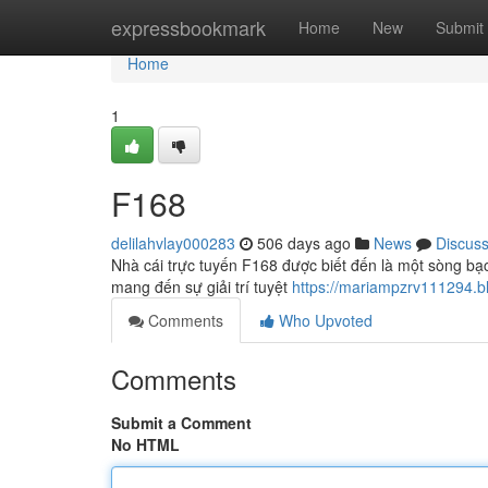
Home
expressbookmark
Home
New
Submit
Home
1
F168
delilahvlay000283
506 days ago
News
Discus
Nhà cái trực tuyến F168 được biết đến là một sòng bạc 
mang đến sự giải trí tuyệt
https://mariampzrv111294.
Comments
Who Upvoted
Comments
Submit a Comment
No HTML