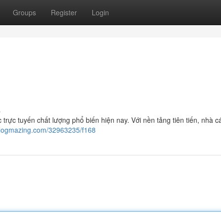
Groups
Register
Login
s
trực tuyến chất lượng phổ biến hiện nay. Với nền tảng tiên tiến, nhà c
blogmazing.com/32963235/f168