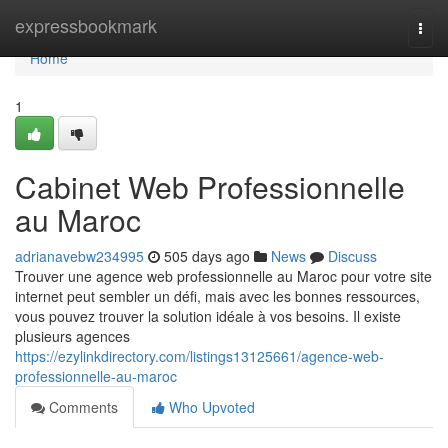
Home
expressbookmark
Togg
navi
Home
1
Cabinet Web Professionnelle
au Maroc
adrianavebw234995
505 days ago
News
Discuss
Trouver une agence web professionnelle au Maroc pour votre site
internet peut sembler un défi, mais avec les bonnes ressources,
vous pouvez trouver la solution idéale à vos besoins. Il existe
plusieurs agences
https://ezylinkdirectory.com/listings13125661/agence-web-
professionnelle-au-maroc
Comments
Who Upvoted