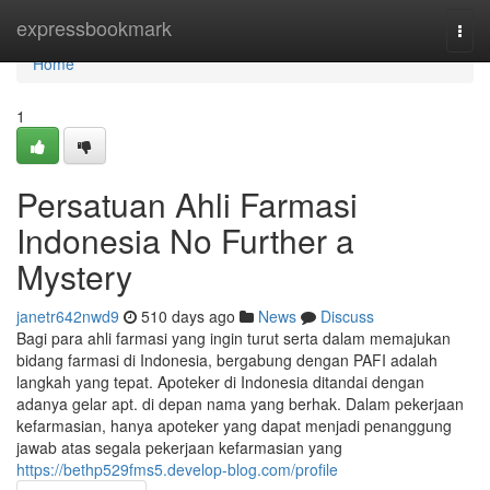
Home
expressbookmark
Togg
navi
Home
1
Persatuan Ahli Farmasi
Indonesia No Further a
Mystery
janetr642nwd9
510 days ago
News
Discuss
Bagi para ahli farmasi yang ingin turut serta dalam memajukan
bidang farmasi di Indonesia, bergabung dengan PAFI adalah
langkah yang tepat. Apoteker di Indonesia ditandai dengan
adanya gelar apt. di depan nama yang berhak. Dalam pekerjaan
kefarmasian, hanya apoteker yang dapat menjadi penanggung
jawab atas segala pekerjaan kefarmasian yang
https://bethp529fms5.develop-blog.com/profile