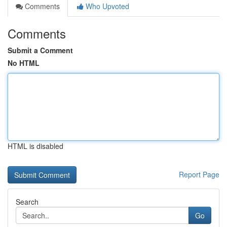
Comments
Who Upvoted
Comments
Submit a Comment
No HTML
HTML is disabled
Report Page
Search
Go