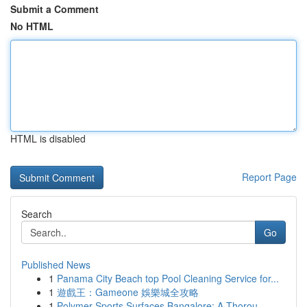
Submit a Comment
No HTML
HTML is disabled
Report Page
Search
Go
Published News
1
Panama City Beach top Pool Cleaning Service for...
1
遊戲王：Gameone 娛樂城全攻略
1
Polymer Sports Surfaces Bangalore: A Thorou...