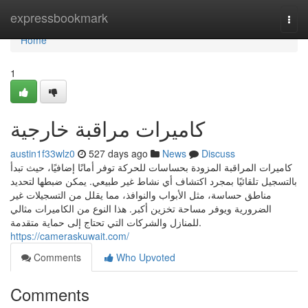
Home
expressbookmark
Togg
navi
Home
1
كاميرات مراقبة خارجية
austin1f33wlz0
527 days ago
News
Discuss
كاميرات المراقبة المزودة بحساسات للحركة توفر أمانًا إضافيًا، حيث تبدأ
بالتسجيل تلقائيًا بمجرد اكتشاف أي نشاط غير طبيعي. يمكن ضبطها لتحديد
مناطق حساسة، مثل الأبواب والنوافذ، مما يقلل من التسجيلات غير
الضرورية ويوفر مساحة تخزين أكبر. هذا النوع من الكاميرات مثالي
للمنازل والشركات التي تحتاج إلى حماية متقدمة.
https://cameraskuwait.com/
Comments
Who Upvoted
Comments