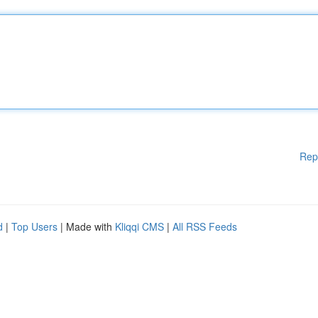
Rep
d
|
Top Users
| Made with
Kliqqi CMS
|
All RSS Feeds