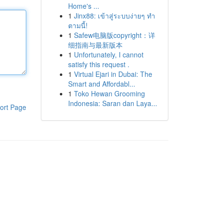
Home's ...
1
Jinx88: เข้าสู่ระบบง่ายๆ ทำ
ตามนี้!
1
Safew电脑版copyright：详
细指南与最新版本
1
Unfortunately, I cannot
satisfy this request .
1
Virtual Ejari in Dubai: The
Smart and Affordabl...
1
Toko Hewan Grooming
Indonesia: Saran dan Laya...
ort Page