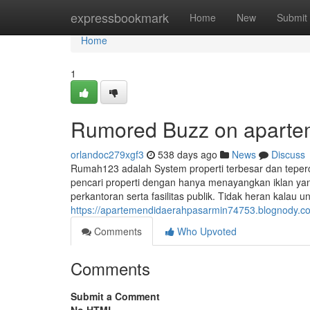
Home
expressbookmark
Home
New
Submit
Home
1
Rumored Buzz on aparte
orlandoc279xgf3
538 days ago
News
Discuss
Rumah123 adalah System properti terbesar dan teper
pencari properti dengan hanya menayangkan iklan yang 
perkantoran serta fasilitas publik. Tidak heran kalau u
https://apartemendidaerahpasarmin74753.blognody.c
Comments
Who Upvoted
Comments
Submit a Comment