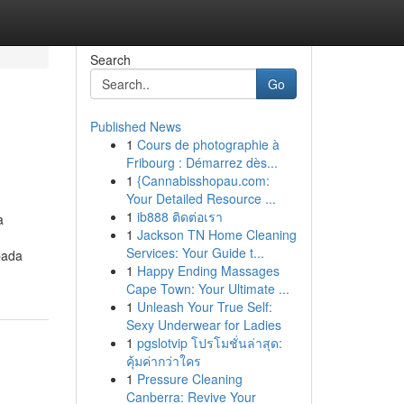
Search
Go
Published News
1
Cours de photographie à
Fribourg : Démarrez dès...
1
{Cannabisshopau.com:
Your Detailed Resource ...
1
ib888 ติดต่อเรา
a
1
Jackson TN Home Cleaning
Services: Your Guide t...
 pada
1
Happy Ending Massages
Cape Town: Your Ultimate ...
1
Unleash Your True Self:
Sexy Underwear for Ladies
1
pgslotvip โปรโมชั่นล่าสุด:
คุ้มค่ากว่าใคร
1
Pressure Cleaning
Canberra: Revive Your