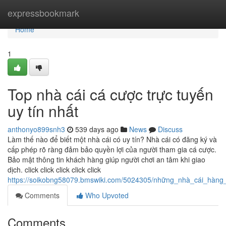
Home
expressbookmark
Home
1
Top nhà cái cá cược trực tuyến
uy tín nhất
anthonyo899snh3
539 days ago
News
Discuss
Làm thế nào để biết một nhà cái có uy tín? Nhà cái có đăng ký và
cấp phép rõ ràng đảm bảo quyền lợi của người tham gia cá cược.
Bảo mật thông tin khách hàng giúp người chơi an tâm khi giao
dịch. click click click click click
https://soikobng58079.bmswiki.com/5024305/những_nhà_cái_hàn
Comments
Who Upvoted
Comments