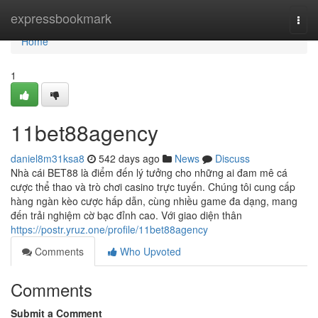
Home
expressbookmark
Togg
navi
Home
1
11bet88agency
daniel8m31ksa8
542 days ago
News
Discuss
Nhà cái BET88 là điểm đến lý tưởng cho những ai đam mê cá
cược thể thao và trò chơi casino trực tuyến. Chúng tôi cung cấp
hàng ngàn kèo cược hấp dẫn, cùng nhiều game đa dạng, mang
đến trải nghiệm cờ bạc đỉnh cao. Với giao diện thân
https://postr.yruz.one/profile/11bet88agency
Comments
Who Upvoted
Comments
Submit a Comment