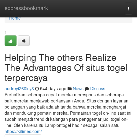
Home
expressbookmark
Togg
navi
Home
1
Helping The others Realize
The Advantages Of situs togel
terpercaya
audreyi260lcy3
544 days ago
News
Discuss
Perhatikan seberapa cepat mereka merespons dan seberapa
baik mereka menjawab pertanyaan Anda. Situs dengan layanan
pelanggan yang baik adalah tanda bahwa mereka menghargai
dan mendukung pemain mereka. Permainan togel on-line saat ini
sudah menjadi trend di kalangan para penggemar judi togel on-
line. Oleh karena itu Lampiontogel hadir sebagai salah satu
https://kitimes.com/