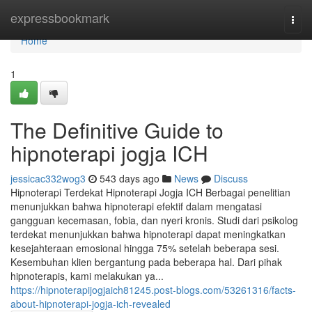
Home
expressbookmark
Togg
navi
Home
1
The Definitive Guide to
hipnoterapi jogja ICH
jessicac332wog3
543 days ago
News
Discuss
Hipnoterapi Terdekat Hipnoterapi Jogja ICH Berbagai penelitian
menunjukkan bahwa hipnoterapi efektif dalam mengatasi
gangguan kecemasan, fobia, dan nyeri kronis. Studi dari psikolog
terdekat menunjukkan bahwa hipnoterapi dapat meningkatkan
kesejahteraan emosional hingga 75% setelah beberapa sesi.
Kesembuhan klien bergantung pada beberapa hal. Dari pihak
hipnoterapis, kami melakukan ya...
https://hipnoterapijogjaich81245.post-blogs.com/53261316/facts-
about-hipnoterapi-jogja-ich-revealed