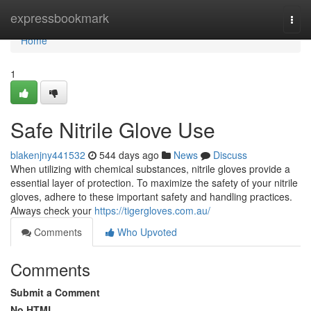
Home
expressbookmark
Togg
navi
Home
1
Safe Nitrile Glove Use
blakenjny441532
544 days ago
News
Discuss
When utilizing with chemical substances, nitrile gloves provide a
essential layer of protection. To maximize the safety of your nitrile
gloves, adhere to these important safety and handling practices.
Always check your
https://tigergloves.com.au/
Comments
Who Upvoted
Comments
Submit a Comment
No HTML