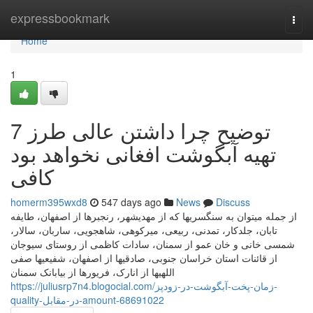
Home
expressbookmark
Togg
navi
Home
1
7 توضیح چرا داشتن عالی طرز
تهیه آبگوشت افغانی نخواهد بود
کافی
homerm395wxd8
547 days ago
News
Discuss
از جمله میتوان به سنگسریها که از مهدیشهر، رنجبرها از اصفهان، طایفه
تابان، جلدکار، تمدنی، ربیعی، میرکوهی، شاهجویی، ساربان، سالار،
شمسی خانی و خان عمو از سمنان، سادات کاظمی از روستای سیوجان
از قائنات استان خراسان جنوبی، صادقیها از اصفهان، شفیعیها صفی
اللهیها از انارک، فریورها از بیابانک سمنان
https://juliusrp7n4.blogocial.com/زمان-پخت-آبگوشت-در-زودپز-
quality-در-مقابل-amount-68691022