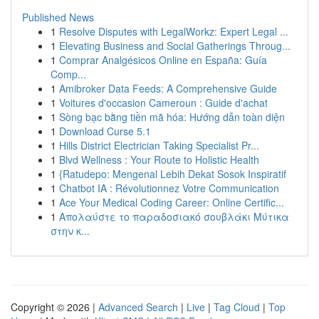
Published News
1
Resolve Disputes with LegalWorkz: Expert Legal ...
1
Elevating Business and Social Gatherings Throug...
1
Comprar Analgésicos Online en España: Guía
Comp...
1
Amibroker Data Feeds: A Comprehensive Guide
1
Voitures d'occasion Cameroun : Guide d'achat
1
Sòng bạc bằng tiền mã hóa: Hướng dẫn toàn diện
1
Download Curse 5.1
1
Hills District Electrician Taking Specialist Pr...
1
Blvd Wellness : Your Route to Holistic Health
1
{Ratudepo: Mengenal Lebih Dekat Sosok Inspiratif
1
Chatbot IA : Révolutionnez Votre Communication
1
Ace Your Medical Coding Career: Online Certific...
1
Απολαύστε το παραδοσιακό σουβλάκι Μύτικα
στην κ...
Copyright © 2026 |
Advanced Search
|
Live
|
Tag Cloud
|
Top