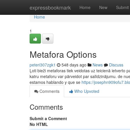
Home
expressbookmark
Home
New
Submit
Home
1
Metafora Options
peteri307zgk1
548 days ago
News
Discuss
Ļoti bieži metaforas tiek veidotas uz teicienā ietverto 
katru metaforu var pārveidot par salīdzinājumu. de nue
estamos hablando y que se
https://josephn909ofu7.bl
Comments
Who Upvoted
Comments
Submit a Comment
No HTML