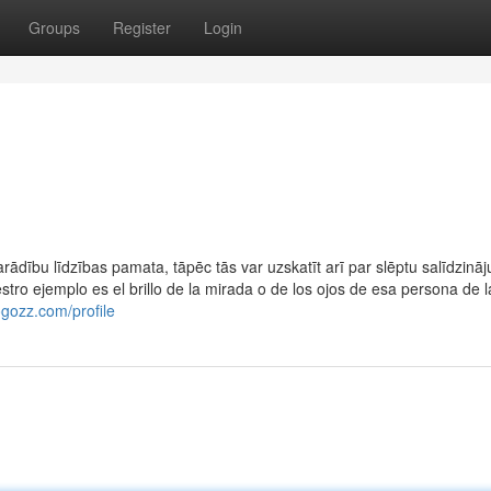
Groups
Register
Login
parādību līdzības pamata, tāpēc tās var uzskatīt arī par slēptu salīdzin
stro ejemplo es el brillo de la mirada o de los ojos de esa persona de 
ogozz.com/profile