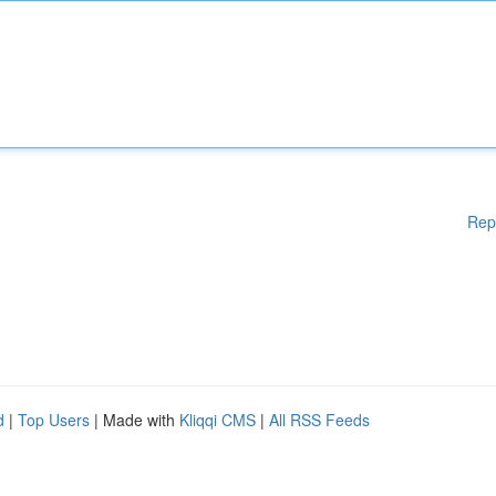
Rep
d
|
Top Users
| Made with
Kliqqi CMS
|
All RSS Feeds