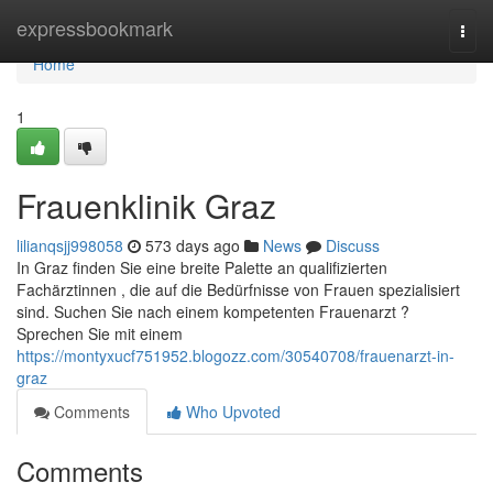
Home
expressbookmark
Togg
navi
Home
1
Frauenklinik Graz
lilianqsjj998058
573 days ago
News
Discuss
In Graz finden Sie eine breite Palette an qualifizierten
Fachärztinnen , die auf die Bedürfnisse von Frauen spezialisiert
sind. Suchen Sie nach einem kompetenten Frauenarzt ?
Sprechen Sie mit einem
https://montyxucf751952.blogozz.com/30540708/frauenarzt-in-
graz
Comments
Who Upvoted
Comments