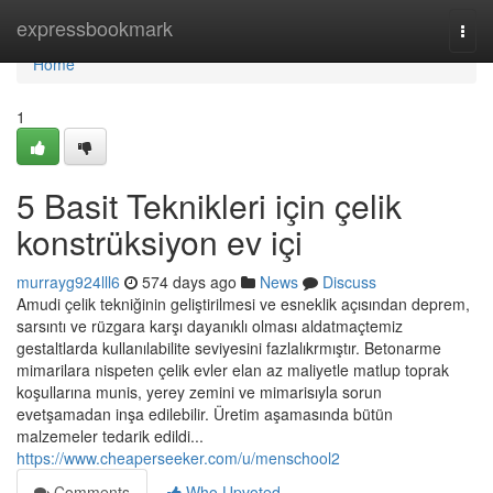
Home
expressbookmark
Togg
navi
Home
1
5 Basit Teknikleri için çelik
konstrüksiyon ev içi
murrayg924lll6
574 days ago
News
Discuss
Amudi çelik tekniğinin geliştirilmesi ve esneklik açısından deprem,
sarsıntı ve rüzgara karşı dayanıklı olması aldatmaçtemiz
gestaltlarda kullanılabilite seviyesini fazlalıkrmıştır. Betonarme
mimarilara nispeten çelik evler elan az maliyetle matlup toprak
koşullarına munis, yerey zemini ve mimarisıyla sorun
evetşamadan inşa edilebilir. Üretim aşamasında bütün
malzemeler tedarik edildi...
https://www.cheaperseeker.com/u/menschool2
Comments
Who Upvoted