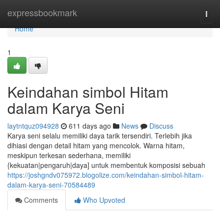
Home
expressbookmark
Togg
navi
Home
1
Keindahan simbol Hitam
dalam Karya Seni
laytntquz094928
611 days ago
News
Discuss
Karya seni selalu memiliki daya tarik tersendiri. Terlebih jika
dihiasi dengan detail hitam yang mencolok. Warna hitam,
meskipun terkesan sederhana, memiliki
{kekuatan|pengaruh|daya] untuk membentuk komposisi sebuah
https://joshgndv075972.blogolize.com/keindahan-simbol-hitam-
dalam-karya-seni-70584489
Comments
Who Upvoted