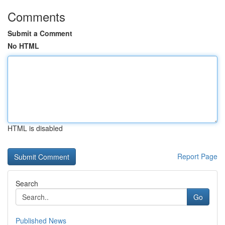
Comments
Submit a Comment
No HTML
HTML is disabled
Report Page
Search
Go
Published News