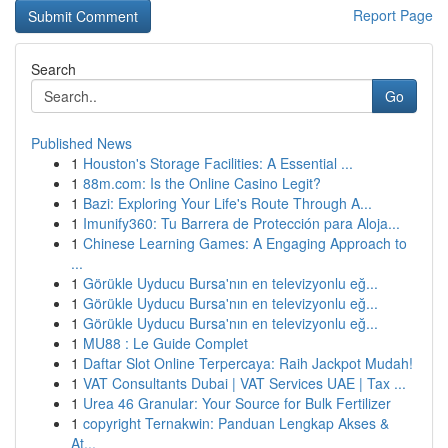
Report Page
Search
Go
Published News
1
Houston's Storage Facilities: A Essential ...
1
88m.com: Is the Online Casino Legit?
1
Bazi: Exploring Your Life's Route Through A...
1
Imunify360: Tu Barrera de Protección para Aloja...
1
Chinese Learning Games: A Engaging Approach to
...
1
Görükle Uyducu Bursa'nın en televizyonlu eğ...
1
Görükle Uyducu Bursa'nın en televizyonlu eğ...
1
Görükle Uyducu Bursa'nın en televizyonlu eğ...
1
MU88 : Le Guide Complet
1
Daftar Slot Online Terpercaya: Raih Jackpot Mudah!
1
VAT Consultants Dubai | VAT Services UAE | Tax ...
1
Urea 46 Granular: Your Source for Bulk Fertilizer
1
copyright Ternakwin: Panduan Lengkap Akses &
At...