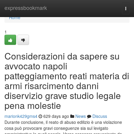
Home
expressbookmark
Togg
navi
Home
1
Considerazioni da sapere su
avvocato napoli
patteggiamento reati materia di
armi risarcimento danni
diservizio grave studio legale
pena molestie
marionk429gms4
629 days ago
News
Discuss
Durante conclusione, il reato di abuso edilizio è una violazione
cosa può provocare gravi conseguenze sia sul levigato