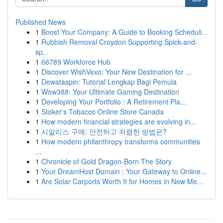
Published News
1
Boost Your Company: A Guide to Booking Scheduli...
1
Rubbish Removal Croydon Supporting Spick-and-
sp...
1
66789 Workforce Hub
1
Discover WishVexo: Your New Destination for ...
1
Dewataspin: Tutorial Lengkap Bagi Pemula
1
Wow388: Your Ultimate Gaming Destination
1
Developing Your Portfolio : A Retirement Pla...
1
Stoker's Tobacco Online Store Canada
1
How modern financial strategies are evolving in...
1
시알리스 구매: 안전하고 저렴한 방법은?
1
How modern philanthropy transforms communities
...
1
Chronicle of Gold Dragon-Born The Story
1
Your DreamHost Domain : Your Gateway to Online...
1
Are Solar Carports Worth It for Homes in New Me...