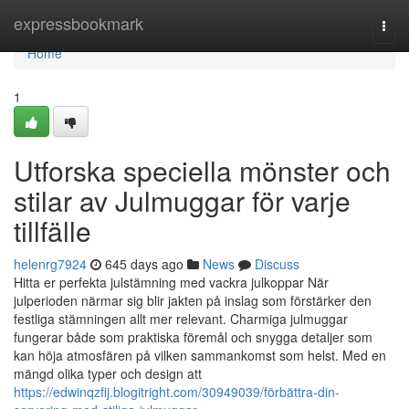
Home
expressbookmark
Togg
navi
Home
1
Utforska speciella mönster och
stilar av Julmuggar för varje
tillfälle
helenrg7924
645 days ago
News
Discuss
Hitta er perfekta julstämning med vackra julkoppar När
julperioden närmar sig blir jakten på inslag som förstärker den
festliga stämningen allt mer relevant. Charmiga julmuggar
fungerar både som praktiska föremål och snygga detaljer som
kan höja atmosfären på vilken sammankomst som helst. Med en
mängd olika typer och design att
https://edwinqzfij.blogitright.com/30949039/förbättra-din-