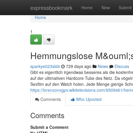
Home
expressbookmark
Home
New
Submit
Home
1
Hemmungslose M&ouml;se 
sparkye023sld4
729 days ago
News
Discuss
Gibt es eigentlich irgendwas besseres als die kostenfre
auf der ultimativen Hardcore Tube des Netz. Da vögeln
Sexfilm auf den Watch holen. Jede Menge gierige Sch
https://lorenzonxgpv.wikitelevisions.com/6509461/h
Comments
Who Upvoted
Comments
Submit a Comment