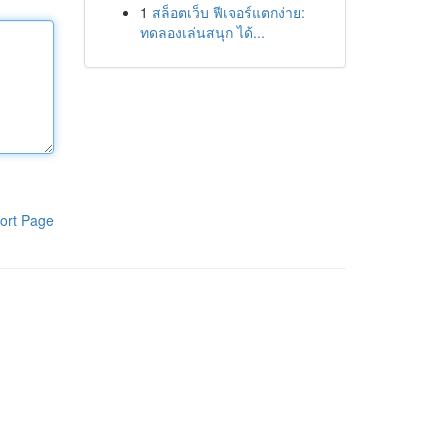
1
สล็อตเว็บ ฟีเจอร์แตกง่าย:
ทดลองเล่นสนุก ได้...
ort Page