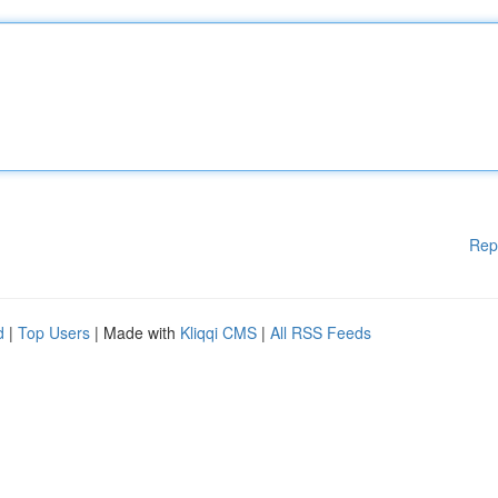
Rep
d
|
Top Users
| Made with
Kliqqi CMS
|
All RSS Feeds