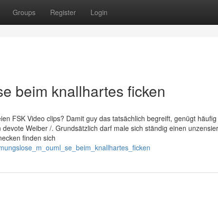
Groups
Register
Login
beim knallhartes ficken
ien FSK Video clips? Damit guy das tatsächlich begreift, genügt häufig 
 devote Weiber /. Grundsätzlich darf male sich ständig einen unzensie
necken finden sich
emmungslose_m_ouml_se_beim_knallhartes_ficken