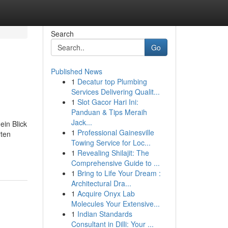
Search
Go
Published News
1
Decatur top Plumbing
Services Delivering Qualit...
1
Slot Gacor Hari Ini:
Panduan & Tips Meraih
Jack...
ein Blick
1
Professional Gainesville
rten
Towing Service for Loc...
1
Revealing Shilajit: The
Comprehensive Guide to ...
1
Bring to Life Your Dream :
Architectural Dra...
1
Acquire Onyx Lab
Molecules Your Extensive...
1
Indian Standards
Consultant in Dilli: Your ...